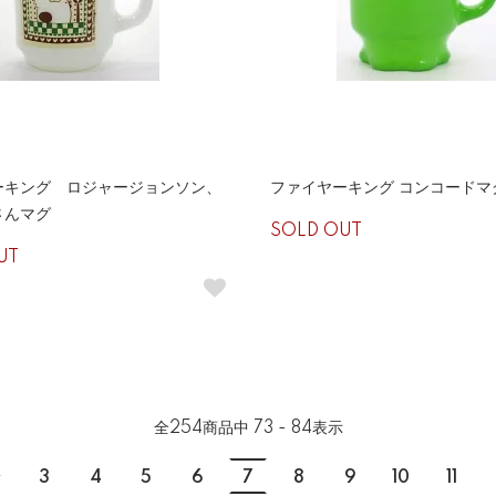
ーキング ロジャージョンソン、
ファイヤーキング コンコードマ
さんマグ
SOLD OUT
UT
全
254
商品中
73 - 84
表示
.
3
4
5
6
7
8
9
10
11