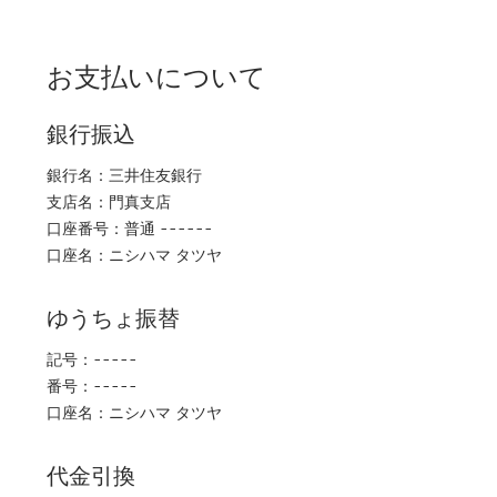
お支払いについて
銀行振込
銀行名：三井住友銀行
支店名：門真支店
口座番号：普通 ------
口座名：ニシハマ タツヤ
ゆうちょ振替
記号：-----
番号：-----
口座名：ニシハマ タツヤ
代金引換