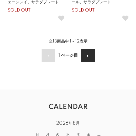
ェーンレイ、サラダプレート
ール、サラダプレート
SOLD OUT
SOLD OUT
全
18
商品中
1 - 12
表示
1
ページ目
CALENDAR
2026年8月
日
月
火
水
木
金
土